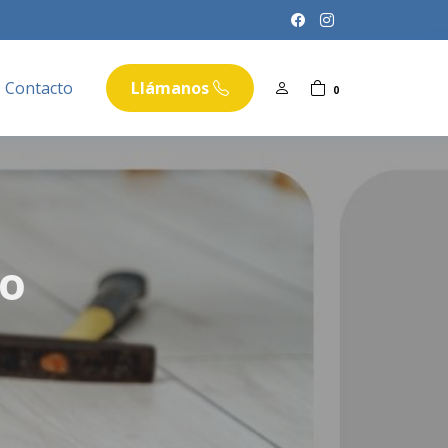
Contacto
Llámanos
0
to