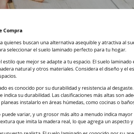
de Compra
 quienes buscan una alternativa asequible y atractiva al su
ra seleccionar el suelo laminado perfecto para tu hogar.
el estilo que mejor se adapte a tu espacio. El suelo laminado
adera natural y otros materiales. Considera el diseño y el 
spacios.
do es conocido por su durabilidad y resistencia al desgaste. 
ue indica su durabilidad. Las clasificaciones más altas son a
i planeas instalarlo en áreas húmedas, como cocinas o baños
 puede variar, y un grosor más alto a menudo indica mayor r
textura que imita la madera real, lo que agrega un aspecto y
esupuesto realista. El suelo laminado es conocido por su as