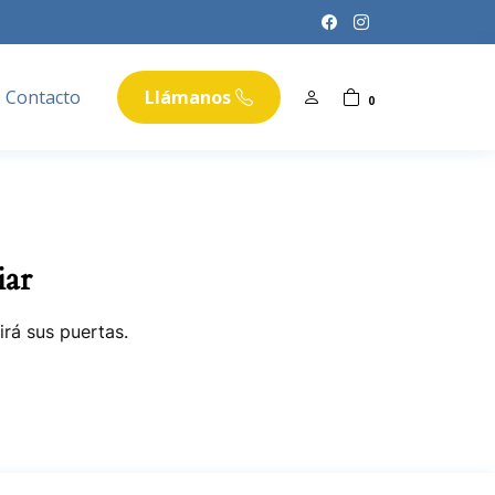
Contacto
Llámanos
0
iar
irá sus puertas.