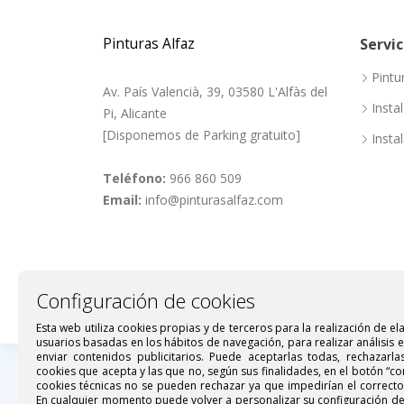
Pinturas Alfaz
Servic
Pintu
Av. País Valencià, 39, 03580 L'Alfàs del
Insta
Pi, Alicante
[Disponemos de Parking gratuito]
Insta
Teléfono:
966 860 509
Email:
info@pinturasalfaz.com
Configuración de cookies
Esta web utiliza cookies propias y de terceros para la realización de el
usuarios basadas en los hábitos de navegación, para realizar análisis 
enviar contenidos publicitarios. Puede aceptarlas todas, rechazarla
cookies que acepta y las que no, según sus finalidades, en el botón “co
© Copyright 2026 -
Pinturas Alfaz
.
cookies técnicas no se pueden rechazar ya que impedirían el correct
Diseño y desarrollo web por
Tuenweb
En cualquier momento puede volver a personalizar su configuración d