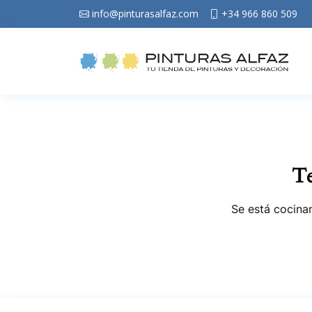
info@pinturasalfaz.com
+34 966 860 509
Te
Se está cocinan