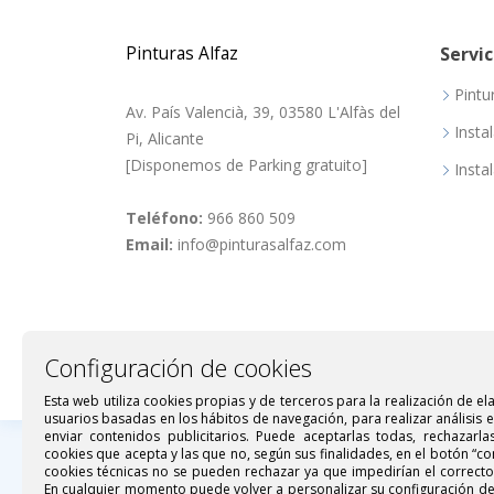
Pinturas Alfaz
Servic
Pintu
Av. País Valencià, 39, 03580 L'Alfàs del
Insta
Pi, Alicante
[Disponemos de Parking gratuito]
Insta
Teléfono:
966 860 509
Email:
info@pinturasalfaz.com
Configuración de cookies
Esta web utiliza cookies propias y de terceros para la realización de el
usuarios basadas en los hábitos de navegación, para realizar análisis 
enviar contenidos publicitarios. Puede aceptarlas todas, rechazarla
cookies que acepta y las que no, según sus finalidades, en el botón “co
© Copyright 2026 -
Pinturas Alfaz
.
cookies técnicas no se pueden rechazar ya que impedirían el correct
Diseño y desarrollo web por
Tuenweb
En cualquier momento puede volver a personalizar su configuración d