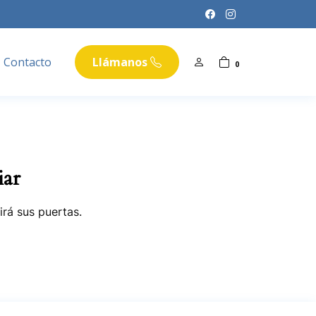
Contacto
Llámanos
0
iar
irá sus puertas.