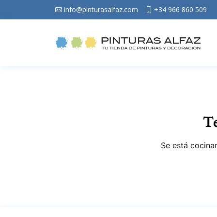
info@pinturasalfaz.com
+34 966 860 509
Te
Se está cocinan